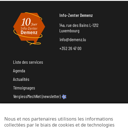
Info-Zenter Demenz
14a, rue des Bains L-1212
Luxembourg
info@demenz.lu
+352 26 47 00
Liste des services
Agenda
Actualités
Témoignages
VergiessMechNet (newsletter)
Nous et nos partenaires utilisons les informations
Avec le soutien du
collectées par le biais de cookies et de technologies