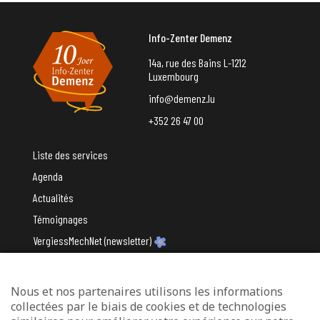
Info-Zenter Demenz
14a, rue des Bains L-1212
Luxembourg
info@demenz.lu
+352 26 47 00
Liste des services
Agenda
Actualités
Témoignages
VergiessMechNet (newsletter)
Nous et nos partenaires utilisons les informations
Avec le soutien du
collectées par le biais de cookies et de technologies