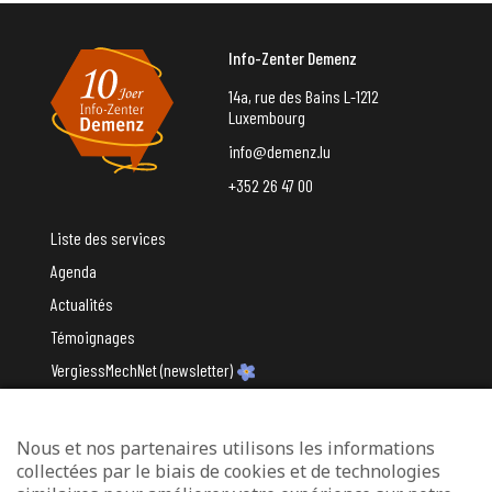
Info-Zenter Demenz
14a, rue des Bains L-1212
Luxembourg
info@demenz.lu
+352 26 47 00
Liste des services
Agenda
Actualités
Témoignages
VergiessMechNet (newsletter)
Nous et nos partenaires utilisons les informations
Avec le soutien du
collectées par le biais de cookies et de technologies