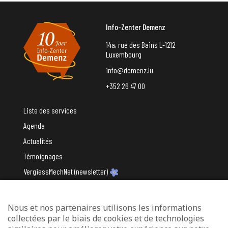
Info-Zenter Demenz
14a, rue des Bains L-1212
Luxembourg
info@demenz.lu
+352 26 47 00
Liste des services
Agenda
Actualités
Témoignages
VergiessMechNet (newsletter)
Nous et nos partenaires utilisons les informations
Avec le soutien du
collectées par le biais de cookies et de technologies