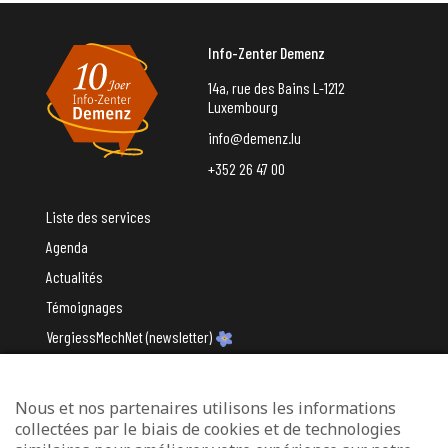
Info-Zenter Demenz
14a, rue des Bains L-1212
Luxembourg
info@demenz.lu
+352 26 47 00
Liste des services
Agenda
Actualités
Témoignages
VergiessMechNet (newsletter)
Nous et nos partenaires utilisons les informations
Avec le soutien du
collectées par le biais de cookies et de technologies