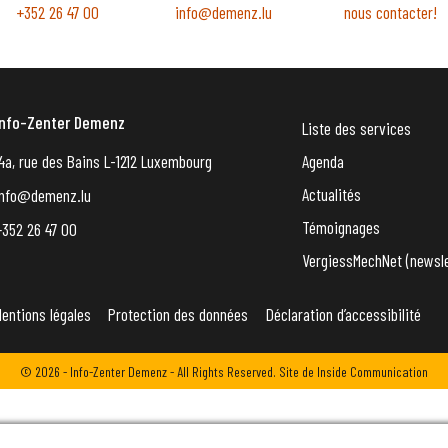
+352 26 47 00
info@demenz.lu
nous contacter!
Info-Zenter Demenz
Liste des services
4a, rue des Bains L-1212 Luxembourg
Agenda
Actualités
info@demenz.lu
Témoignages
+352 26 47 00
VergiessMechNet (newsle
entions légales
Protection des données
Déclaration d’accessibilité
© 2026 - Info-Zenter Demenz - All Rights Reserved. Site de
Inside Communication