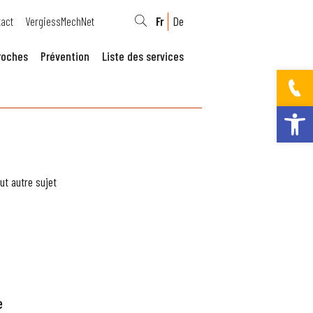
act
VergiessMechNet
Fr
De
roches
Prévention
Liste des services
Ouvrir la bar
ut autre sujet
e