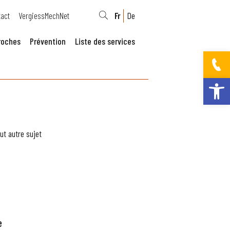
act
VergiessMechNet
Fr
De
roches
Prévention
Liste des services
Ouvrir la bar
ut autre sujet
e