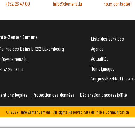
+352 26 47 00
info@demenz.lu
nous contacter!
Info-Zenter Demenz
Liste des services
4a, rue des Bains L-1212 Luxembourg
Agenda
Actualités
info@demenz.lu
Témoignages
+352 26 47 00
VergiessMechNet (newsle
entions légales
Protection des données
Déclaration d’accessibilité
© 2026 - Info-Zenter Demenz - All Rights Reserved. Site de
Inside Communication