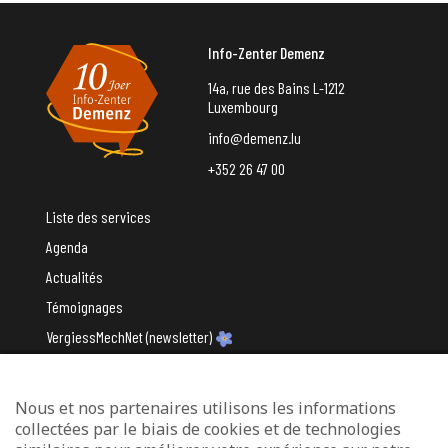
Info-Zenter Demenz
14a, rue des Bains L-1212
Luxembourg
info@demenz.lu
+352 26 47 00
Liste des services
Agenda
Actualités
Témoignages
VergiessMechNet (newsletter)
Nous et nos partenaires utilisons les informations
Avec le soutien du
collectées par le biais de cookies et de technologies