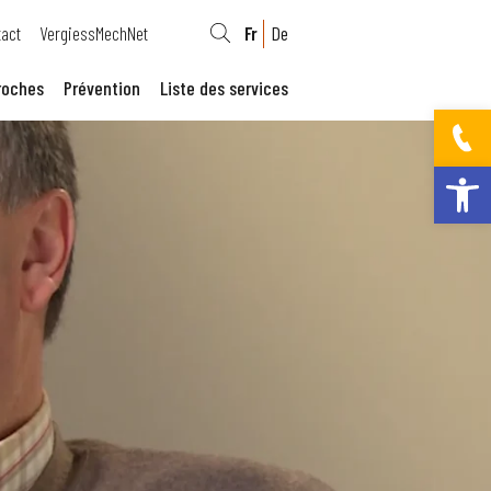
act
VergiessMechNet
Fr
De
roches
Prévention
Liste des services
Ouvrir la bar