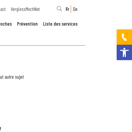
act
VergiessMechNet
Fr
De
roches
Prévention
Liste des services
Ouvrir la bar
ut autre sujet
e