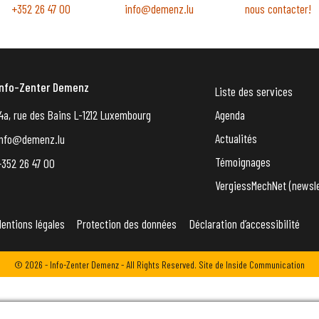
+352 26 47 00
info@demenz.lu
nous contacter!
Info-Zenter Demenz
Liste des services
4a, rue des Bains L-1212 Luxembourg
Agenda
Actualités
info@demenz.lu
Témoignages
+352 26 47 00
VergiessMechNet (newsle
entions légales
Protection des données
Déclaration d’accessibilité
© 2026 - Info-Zenter Demenz - All Rights Reserved. Site de
Inside Communication