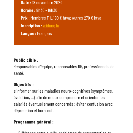
Date :
18 novembre 2024
Horaire :
8h30 - 16h30
Prix :
Membres FHL 190 € htva; Autres 270 € htva
Inscription :
widong.lu
Langue :
Français
Public cible :
Responsables d’équipe, responsables RH, professionnels de
santé.
Objectifs :
s’informer sur les maladies neuro-cognitives (symptômes,
évolution, …) afin de mieux comprendre et orienter les
salariés éventuellement concernés ; éviter confusion avec
dépression et burn-out.
Programme général :
Différence entre oublis, problèmes de concentration et