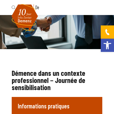
Fr
De
Ouvrir la bar
Démence dans un contexte
professionnel − Journée de
sensibilisation
Informations pratiques