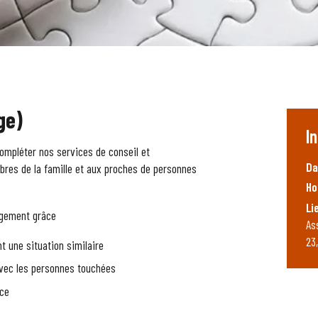
ge)
I
compléter nos services de conseil et
Da
res de la famille et aux proches de personnes
Ho
Li
agement grâce
As
23
 une situation similaire
avec les personnes touchées
ace