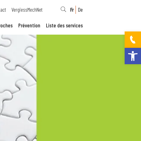
act
VergiessMechNet
Fr
De
roches
Prévention
Liste des services
Ouvrir la bar