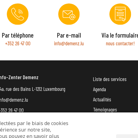
Par téléphone
Par e-mail
Via le formulair
+352 26 47 00
info@demenz.lu
nous contacter!
Info-Zenter Demenz
Liste des services
4a, rue des Bains L-1212 Luxembourg
Agenda
Actualités
info@demenz.lu
Témoignages
+352 26 47 00
VergiessMechNet (newsle
ectées par le biais de cookies
érience sur notre site,
Vous pouvez en savoir plus
entions légales
Protection des données
Déclaration d’accessibilité