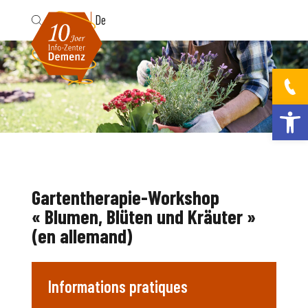
Fr
De
Ouvrir la bar
Gartentherapie-Workshop
« Blumen, Blüten und Kräuter »
(en allemand)
Informations pratiques