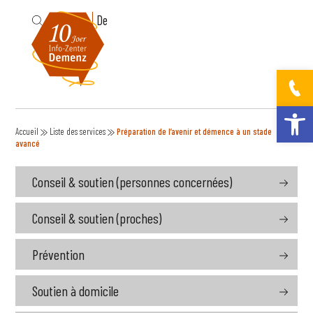
Fr
De
Ouvrir la bar
Accueil
Liste des services
Préparation de l’avenir et démence à un stade
avancé
Conseil & soutien (personnes concernées)
Conseil & soutien (proches)
Prévention
Soutien à domicile